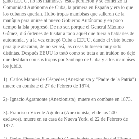
ganó EEUU, no los mambíses, estos perdieron y se comenzó la
Comunidad Autónoma de Cuba, la primera en España y era lo que
los cubanos querían. Hubo tropas mambísas que salieron de la
manígua para unirse al nuevo Gobierno Autónomo y en poco
tiempo la Isla progresó. De no ser, porque el General Máximo
Gómez, dió órdenes de fusilar a todo aquél que fuera a hablarles de
autonomía, y a la vez entregó Cuba a EEUU, dando el visto bueno
para que atacaran, de no ser así, las cosas hubiesen muy sido
distintas. Después EEUU lo trató como se trata a un traidor, no dejó
que desfilara con sus tropas por Santiago de Cuba y a los mambíses
los jubiló.
1)- Carlos Manuel de Céspedes (Anexionista y "Padre de la Patria")
muere en combate el 27 de Febrero de 1874.
2)- Ignacio Agramonte (Anexionista), muere en combate en 1873.
3)- Francisco Vicente Aguilera (Anexionista, el de los 500
esclavos), muere en su casa de Nueva York, el 22 de Febrero de
1877.
4)- Pedro (Perucho Figueredo) (Anexionista y creador del Himno