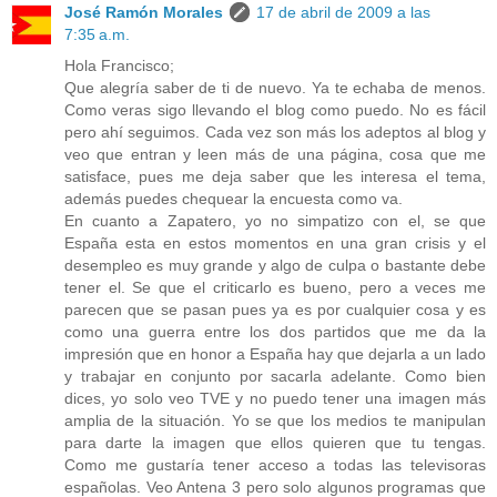
José Ramón Morales
17 de abril de 2009 a las
7:35 a.m.
Hola Francisco;
Que alegría saber de ti de nuevo. Ya te echaba de menos.
Como veras sigo llevando el blog como puedo. No es fácil
pero ahí seguimos. Cada vez son más los adeptos al blog y
veo que entran y leen más de una página, cosa que me
satisface, pues me deja saber que les interesa el tema,
además puedes chequear la encuesta como va.
En cuanto a Zapatero, yo no simpatizo con el, se que
España esta en estos momentos en una gran crisis y el
desempleo es muy grande y algo de culpa o bastante debe
tener el. Se que el criticarlo es bueno, pero a veces me
parecen que se pasan pues ya es por cualquier cosa y es
como una guerra entre los dos partidos que me da la
impresión que en honor a España hay que dejarla a un lado
y trabajar en conjunto por sacarla adelante. Como bien
dices, yo solo veo TVE y no puedo tener una imagen más
amplia de la situación. Yo se que los medios te manipulan
para darte la imagen que ellos quieren que tu tengas.
Como me gustaría tener acceso a todas las televisoras
españolas. Veo Antena 3 pero solo algunos programas que