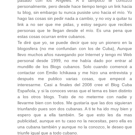
pasado con los Ángeles. A ti tampoco te conozco
personalmente, pero desde hace tiempo tengo un link hacia
tu blog, sin embargo tu nunca pusiste uno hacia el mío. Yo
hago las cosas sin pedir nada a cambio, y no voy a quitar tu
link a no ser que me pidas, y estoy seguro que recibes
personas que te llegan desde el mío. Es una pena que
estas cosas ocurran entre cubanos.
Te diré que yo, se puede decir que soy un pionero en la
blogosfera (no me confundan con los de Cuba), Aunque
llevo muchos años navegando por Internet y tengo mi Web
personal desde 1999, no me había dado por entrar al
mundillo de los Blogs cubanos. Solo cuando comencé a
contactar con Emilio Ichikawa y me hizo una entrevista y
después me publico varias cosas, que empecé a
interesarme. Casi a finales del 2008 cree el Blog Cuba
Española, y si la conoces veras que el tema es bien distinto
a los otros blogs. Trato de no meterme con nadie y
llevarme bien con todos. Me gustaría que las dos siguieran
triunfando pues son dos cubanas. A ti te ha ido muy bien y
espero que a ella también. Se que esto les da mas
publicidad, aunque en tu caso no la necesitas, pero ella es
una cubana también y aunque no la conozco, le deseo que
triunfe igual que a todo cubano.