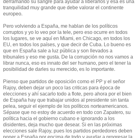
derramando su sangre para ayudar a liberarlos y esa es una
tranquilidad muy grande que debe valorar el continente
europeo.
Pero volviendo a España, me hablan de los políticos
corruptos y yo lo veo por la tele, pero eso ocurre en todos
los lugares, se ve aquí en Miami, en Chicago, en todos los
EU, en todos los países, y que decir de Cuba. Lo bueno es
que en España sale a luz pública y son llevados a
tribunales y eso me gusta. De la corrupción no nos vamos a
librar nunca, eso es innato del ser humano, pero el tener la
posibilidad de darles su merecido, es lo importante.
Pienso que partidos de oposición como el PP y el señor
Rajoy, deben dejar un poco las criticas para época de
elecciones y ahí sacarlo todo a flote, pero ahora por el bien
de España hay que trabajar unidos al presidente sin tanta
pelea, seguir el ejemplo de los políticos norteamericanos.
Sépase que no estoy de acuerdo en todo con Zapatero, su
política hacia el gobierno cubano e ignorando a los
disidentes, deja mucho que desear. Si en las próximas
elecciones sale Rajoy, pues los partidos perdedores deben
poner a España por encima de todo y ayudar a progresar la