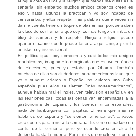
aunque creo en Dios y la religión que menos me gusta es la
santería, sin embargo muchos amigos cubanos creen es
eso y hasta algunos la practican y yo soy Incapaz de
censurarlos, y ellos respetan mis palabras que a veces sin
darme cuenta tiene un toque de blasfemias, porque saben
la clase de ser humano que soy. Es mas tengo un link a un
blog de santeria y lo respeto. Ninguna religión puede
apartar el cariño que le puedo tener a algún amigo y en la
amistad soy incondicional.
En política igual, soy demócrata y casi todos mis amigos
republicanos, imagínate lo marginado que estuve en época
de elecciones, pues yo estaba por Obama. También
muchos de ellos son ciudadanos norteamericanos igual que
yo y aunque adoran a España, no quieren una Cuba
española pues ellos se sienten “más norteamericanos”,
aunque hablan mal el ingles, ven televisión española y en
las reuniones casi todas las cenas van encaminadas a la
gastronomía de España y los buenos vinos españoles,
nada de hanburguers con papitas. El tema que mas se
habla es de España y “se sienten americanos”, a veces
creo que es para irme a la contraria. Es como si nadase en
contra de la corriente, pero yo cuando creo en algo lo
defiendo hasta la muerte. Para mi es un orgullo ver que un