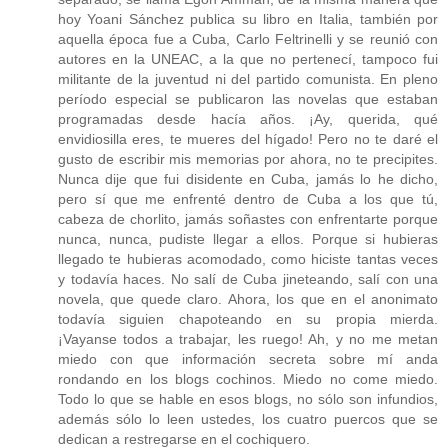
hoy Yoani Sánchez publica su libro en Italia, también por
aquella época fue a Cuba, Carlo Feltrinelli y se reunió con
autores en la UNEAC, a la que no pertenecí, tampoco fui
militante de la juventud ni del partido comunista. En pleno
período especial se publicaron las novelas que estaban
programadas desde hacía años. ¡Ay, querida, qué
envidiosilla eres, te mueres del hígado! Pero no te daré el
gusto de escribir mis memorias por ahora, no te precipites.
Nunca dije que fui disidente en Cuba, jamás lo he dicho,
pero sí que me enfrenté dentro de Cuba a los que tú,
cabeza de chorlito, jamás soñastes con enfrentarte porque
nunca, nunca, pudiste llegar a ellos. Porque si hubieras
llegado te hubieras acomodado, como hiciste tantas veces
y todavía haces. No salí de Cuba jineteando, salí con una
novela, que quede claro. Ahora, los que en el anonimato
todavía siguien chapoteando en su propia mierda.
¡Vayanse todos a trabajar, les ruego! Ah, y no me metan
miedo con que información secreta sobre mí anda
rondando en los blogs cochinos. Miedo no come miedo.
Todo lo que se hable en esos blogs, no sólo son infundios,
además sólo lo leen ustedes, los cuatro puercos que se
dedican a restregarse en el cochiquero.