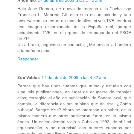
Anónimo
17 de abril de 2009 a las 1:42 a.m.
Hola Jose Ramon, de nuevo de regreso a la "lucha",soy
Francisco L. Monreal Gil. esto solo es un saludo, y una
observacion sin entrar en mas detalles, si ves TVE, tendras
una imagen distorsionada de la España real, porque
actualmente TVE, es el organo de propaganda del PSOE
de ZP.
Un a brazo, seguimos en contacto, ¿Me envias la bandera
a tamaño original
Responder
Zoe Valdes
17 de abril de 2009 a las 4:32 a.m.
Parece que hay unos cuantos que miran y estudian con
lupa mis publicaciones, en lugar de ocuparse de trabajar
ellos; corregido el año de publicación de Sangre azul, qué
cambia, la diferencia es tan mínima que da risa. ¿Cómo
publiqué Sangre Azul? Ahora se interesan en saber, de la
misma manera que otros publicaron fuera, en la misma
época. Un editor alemán viajó a Cuba en 1993, de ahí mi
equivocación, y se entrevistó con autores cubanos por
separado, se llama Egon Amman, de la misma manera que